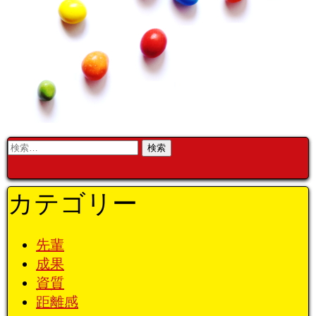
検
索:
カテゴリー
先輩
成果
資質
距離感