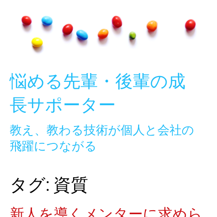
Skip
to
content
悩める先輩・後輩の成
長サポーター
教え、教わる技術が個人と会社の
飛躍につながる
タグ:
資質
新人を導くメンターに求めら